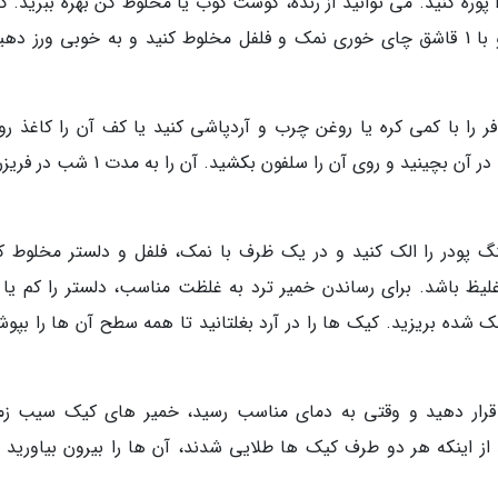
وره کنید. می توانید از رنده، گوشت کوب یا مخلوط کن بهره ببرید. کر
روی حرارت غیر مستقیم قرار دهید تا ذوب گردد و با 1 قاشق چای خوری نمک و فلفل مخلوط کنید و به خوبی ورز د
فر را با کمی کره یا روغن چرب و آردپاشی کنید یا کف آن را کاغذ رو
بیندازید. خمیر های کیک سیب زمینی استرالیایی را در آن بچینید و روی آن را سلفون بکشید. آن
گ پودر را الک کنید و در یک ظرف با نمک، فلفل و دلستر مخلوط کن
یظ باشد. برای رساندن خمیر ترد به غلظت مناسب، دلستر را کم یا ز
شده بریزید. کیک ها را در آرد بغلتانید تا همه سطح آن ها را بپوشا
 قرار دهید و وقتی به دمای مناسب رسید، خمیر های کیک سیب زم
د از اینکه هر دو طرف کیک ها طلایی شدند، آن ها را بیرون بیاورید و