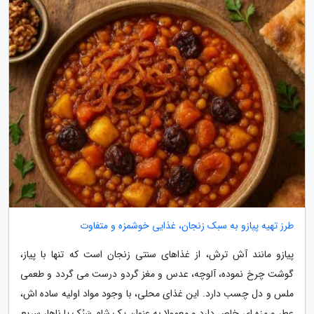
طرز تهیه پیازو به سبک زنجان، غذایی خوشمزه و متفاوت
پیازو مانند آش ترش، از غذاهای سنتی زنجان است که تنها با پیاز،
گوشت چرخ نموده، آلوچه، عدس و مغز گردو درست می گردد و طعمی
ملس و دل چسب دارد. این غذای محلی، با وجود مواد اولیه ساده اش،
عطر و مزه ای خاص دارد و معمولا به عنوان یک شام سَبُک یا ناهار سریع