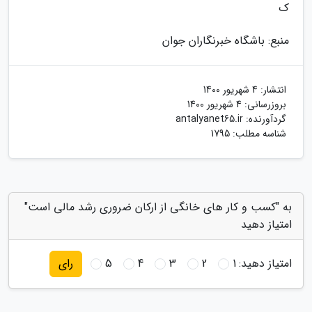
ک
منبع: باشگاه خبرنگاران جوان
انتشار:
4 شهریور 1400
بروزرسانی:
4 شهریور 1400
گردآورنده:
antalyanet65.ir
شناسه مطلب: 1795
به "کسب و کار های خانگی از ارکان ضروری رشد مالی است"
امتیاز دهید
امتیاز دهید:
1
2
3
4
5
رای