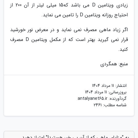
زیادی ویتامین D می باشد که15 میلی لیتر از آن 200 از
احتیاج روزانه ویتامین D را تامین می نماید.
اگر زیاد ماهی مصرف نمی نماید و در معرض نور خورشید
قرار نمی گیرید بهتر است که از مکمل ویتامین D مصرف
کنید.
منبع: همگردی
انتشار:
11 مرداد 1404
بروزرسانی:
11 مرداد 1404
گردآورنده:
antalyanet65.ir
شناسه مطلب: 2461
به "مزایای ماهی که از آن بی خبر هستید!" امتیاز دهید