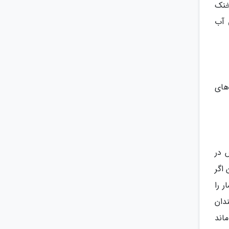
خنک
 آب
ه های
 در
اگر
ر را
دان
اند