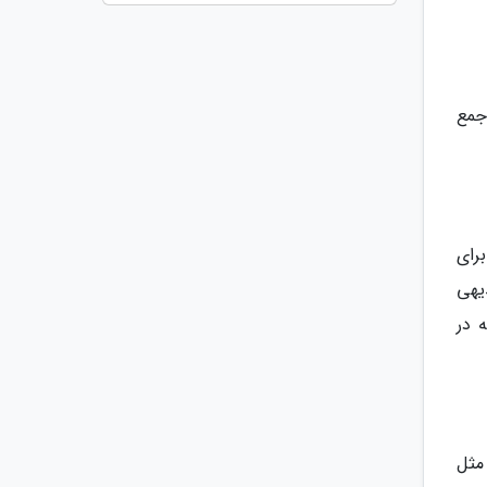
جمع
رای
یهی
 در
مثل