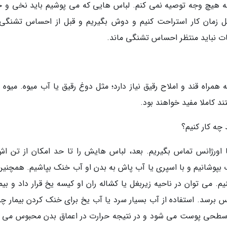
 به هیچ وجه توصیه نمی کنم. لباس هایی که می پوشیم باید نخی و 
صل زمان کار استراحت کنیم و دوش بگیریم و قبل از احساس تشنگی
ات نباید منتظر احساس تشنگی ماند.
ایط به حدود 3 تا 5 لیتر مایع به همراه قند و املاح رقیق نیاز دارد؛ مثل دوغ رقیق یا آب میوه. میو
 کاملا مفید خواهند بود.
 چه کار کنیم؟
با اورژانس تماس بگیریم. بعد، لباس هایش را تا حد امکان از تن اش
ب بپوشانیم و با اسپری یا آب پاش به بدن او آب خنک بپاشیم. همچنین 
. می توان در ناحیه زیربغل یا کشاله ران او کیسه یخ قرار داد و بیما
س برسد. استفاده از آب بسیار سرد یا آب یخ برای خنک کردن بیمار چن
 سطحی پوست می شود و در نتیجه حرارت در اعماق بدن محبوس می م