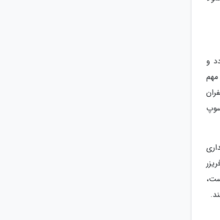
د و
مهم
ران
 به ازای 1 قاشق چای خوری زعفران 2 قاشق سوپ
اری
ریزر
ست،
د.