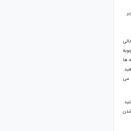
ر
الی
چوبه
 ها
هید.
 می
ید.
شدن