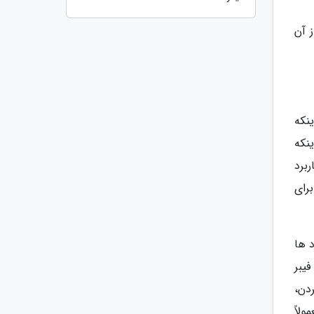
 آن
ینکه
ینکه
برد
برای
د ها
فیبر
دن،
لاً