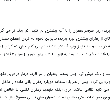
رید؛ زیرا هرقدر زعفران را با آب بیشتری دم کنید، کم رنگ تر می گرد
از زعفران بیشتری بهره ببرید؛ بنابراین نحوه دم کردن زعفران بسیار 
 در یک برنامه تلویزیونی آموزش دادند، دم می کنم. برای دم کردن زعف
به این روش ابتدا زعفران را بدون اضافه کردن شکر یا قند کاملاً پودر کنید. بعد
د و رنگ بیش تری پس بدهد. زعفران را در ظرف دردار در فریزر نگهد
دایی گردد. پس از هر بار استفاده دوباره زعفران باقی مانده را داخل ف
می کنید تقلبی نباشد. برای اینکه بفهمید زعفران تقلبی یا خالص ا
 روغن پس نداد؛ یعنی خالص است. زعفران های تقلبی معمولاً براق هستن