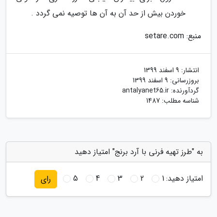
خوردن بیش از حد آن به آن ها توصیه نمی گردد .
منبع: setare.com
انتشار:
9 اسفند 1399
بروزرسانی:
9 اسفند 1399
گردآورنده:
antalyanet65.ir
شناسه مطلب: 1487
به "طرز تهیه فرنی با آرد برنج" امتیاز دهید
امتیاز دهید:
1
2
3
4
5
رای