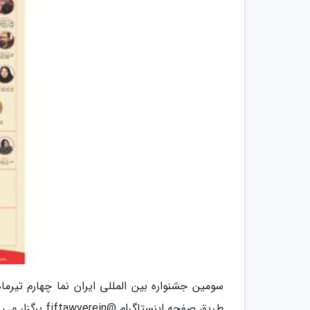
طریق صفحه اینستاگرام @fiftawverein برگزار می شود.