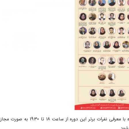
سومین جشنواره بین المللی ایران نما چهارم تیرماه با معرفی نفرات برتر این دوره از ساعت 18 ت