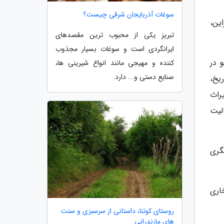
سوغات آذربایجان شرقی چیست؟
ین،
تبریز یکی از محبوب ترین مقصدهای
ایرانگردی است و سوغات بسیار مجذوب
اوران، همچنین همکاری بیش از 40 دانشجو در
کننده و مهیجی مانند انواع شیرینی ها،
صنایع دستی و... دارد.
یخ،
راث
لیت
گری
اری
روستای کوتنا، داستانی از سرسبزی و سنت
های مازندرانی