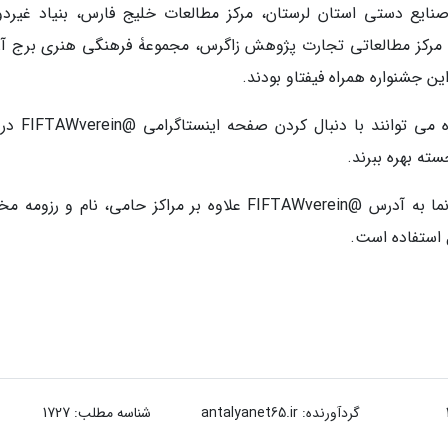
نایع دستی استان لرستان، مرکز مطالعات خلیج فارس، بنیاد غیردو
، مرکز مطالعاتی تجارت پژوهش زاگرس، مجموعۀ فرهنگی هنری برج آز
این جشنواره همراه فیفتاو بودند.
علاقه مندان برای شرکت در مراسم پایانی جشنواره 
سته بهره ببرند.
گفتنی است، در صفحه اینستاگرام جشنواره ایران نما به آدرس @FIFTAWverein علاوه بر مراکز حامی، نام و ر
 استفاده است.
گردآورنده:
antalyanet65.ir
شناسه مطلب: 1727