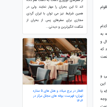
از سفرهای نوروزی دست به دست هم داده
وام
اند تا این بحران را مهار نمایند ولی در
همین شرایط نیز می توان با ایران گردی
مجازی برای سفرهای پس از بحران از
دام
شگفت انگیزترین و دیدنی...
 به
ل و
د که
نعت
ی و
این
افطار در برج میلاد و هتل های 5 ستاره
 با
تهران؛ فهرست بوفه های مجلل مرکز در
وجه
1404
نعت