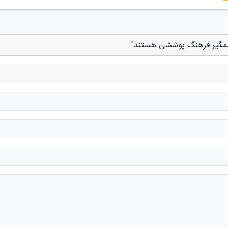
چشمگیر فرهنگ پوششی هستند"