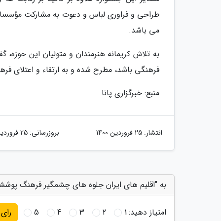
طراحی و فراوری لباس و دعوت به مشارکت مؤسس
می باشد.
به تلاش کریمانه هنرمندان و متولیان این حوزه،
فرهنگی باشد، مطرح شده و به ارتقاء و اعتلای ف
منبع: خبرگزاری پانا
انتشار:
25 فروردین 1400
بروزرسانی:
25 فروردین 1400
به "اقلیم های ایران جلوه های چشمگیر فرهنگ پوشش
امتیاز دهید:
1
2
3
4
5
رای