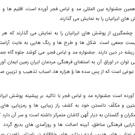
ین جشنواره بین المللی مد و لباس فجر آورده است، اقلیم ها و اق
های ایرانیان را به نمایش می گذارند.
ی چشمگیری از پوشش های ایرانیان را به نمایش می گذارند که هر ک
زیستِ جمعی است. شکل ها و طرح ها و رنگ هایی به غایت آراسته
 ریشه در دین دارند. جشنواره مد و لباس فجر، می کوشد جلوه گاه جما
ی توان در اوراق آن به استغنای فرهنگی مردمان ایران زمین ایمان آور
ز نبوغی است که از پسِ سده ها وُ هزاره ها، اسباب تذهیب و تزیینِ ص
آورده است جشنواره مد و لباس فجر با تاکید بر پیشینه پوشش ایران
راستین و مکلّف دانستن خود به کشف راز زیبایی ها و رمزیایی های 
ان و گلستان به دیار کُهن کاشان متمرکز داشته است و سر آن دارد که
ارایی فرهنگی مناطق، آیینه اصالت ها و روزآمدی های بدیع گردد. 
 و نوزایی های هنری، ایده پردازی های خلاقانه در راستای تقویت ص