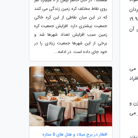
هستند؟ در حال حاضر بیش از 8 میلیارد نفر
روی نقاط مختلف کره زمین زندگی می کنند
4 درصد و در بین مردان
که در این میان نقاطی از این کره خاکی
است. بعلاوه فراوانی مصرف روزانه سیگار 9.33 درصد است که 0.77 درصد جمعیت زنان و 19.95
جمعیت بیشتری دارد. افزایش جمعیت کره
ض آن
زمین سبب افزایش تعداد شهرها شد و
برخی از این شهرها جمعیت زیادی را در
خود جای داده است. در ادامه...
 می
راد
کلاژن و
 می
افطار در برج میلاد و هتل های 5 ستاره
اند