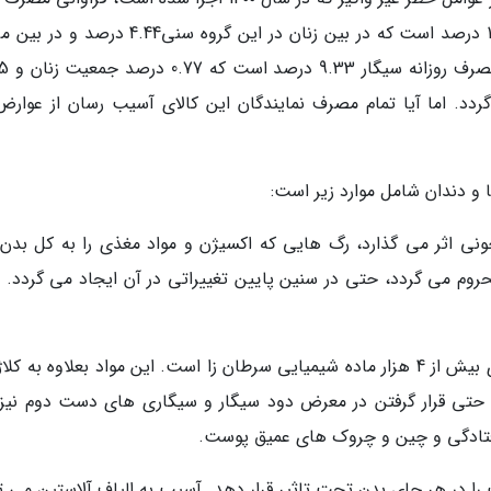
دخانی در گروه سنی بالای 18 سال به طور کل 14.01 درصد است که در بین زنان در این گروه سنی.44
بالای 18 سال 25.88 درصد 
18 سال را شامل می گردد. اما آیا تمام مصرف نمایندگان این کالای آسیب رسان از عوار
و دندان شامل موارد زیر است:
ی اثر می گذارد، رگ هایی که اکسیژن و مواد مغذی را به کل بدن
روم می گردد، حتی در سنین پایین تغییراتی در آن ایجاد می گردد. اف
- افتادگی و چین و چروک پوست: دود تنباکو حاوی بیش از 4 هزار ماده شیمیایی سرطان زا است. این مواد بعلاوه به 
حتی قرار گرفتن در معرض دود سیگار و سیگاری های دست دوم نیز
 افتادگی و چین و چروک های عمیق پوست.
ا در هر جای بدن تحت تاثیر قرار دهد. آسیب به الیاف آلاستین می تو