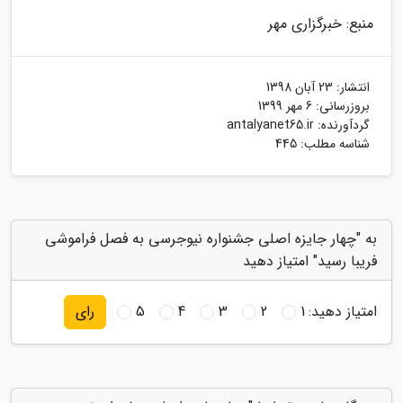
منبع: خبرگزاری مهر
انتشار:
23 آبان 1398
بروزرسانی:
6 مهر 1399
گردآورنده:
antalyanet65.ir
شناسه مطلب: 445
به "چهار جایزه اصلی جشنواره نیوجرسی به فصل فراموشی
فریبا رسید" امتیاز دهید
امتیاز دهید:
1
2
3
4
5
رای