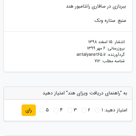
ببربازی در سافاری رانتامبور هند
منبع: ستاره ونک
انتشار:
15 اسفند 1398
بروزرسانی:
6 مهر 1399
گردآورنده:
antalyanet65.ir
شناسه مطلب: 712
به "راهنمای دریافت ویزای هند" امتیاز دهید
امتیاز دهید:
1
2
3
4
5
رای