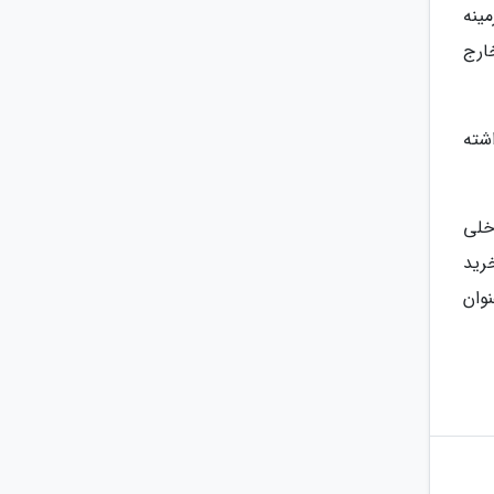
ینه
ارج
 داشته
خلی
رید
وان