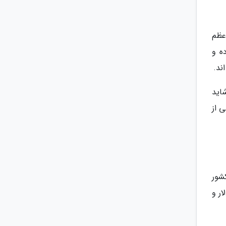
عظم
ه و
ند.
اید
 از
شور
ر و