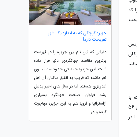
ن محسوب
 که
یمت
جزیره کوچکی که به اندازه یک شهر
تفریحات دارد!
وتس
دنیایی که این نام این جزیره را در فهرست
یکان
برترین مقاصد جهانگردی دنیا قرار داده
لفی از آن مانند
است. این جزیره جمعیتی حدود سه میلیون
نفر داشته که قریب به اتفاق ساکنان آن اهل
اندونزی هستند اما در سال های اخیر بدلیل
رشد فراوان صنعت جهانگرد بسیاری
د که با
ازاسترالیا و اروپا هم به این جزیره مهاجرت
مشارکت سیتروئن فرانسه تولید می شد. ژیان مهاری، ژیان پیکاپ، رنو 5 و رنو 2 خودروهایی بودند که توسط سایپا تا سال 56
کرده و در...
 در