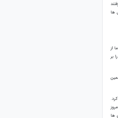
فتند
 ها
 از
 بر
مین
 پیکان را تا سال 84 ادامه داد و سایپا نیز در سال 75 تولید پراید را جایگزین تولید رنو 5 و رنو PK کرد.
امروز
 ها