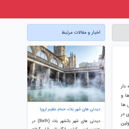
اخبار و مقالات مرتبط
دار
ا و
ل ها
دیدنی های شهر باث، حمام عظیم اروپا
 در
دیدنی های شهر باثشهر باث (Bath) در
لین
جنوب غربی کشور انگلستان قرار گرفته