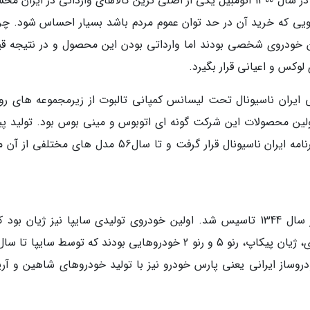
نگاه به تاریخچه خودرو در ایران نشان می دهد که در سال 1300 اتومبیل یکی از اصلی ترین کالاهای وارداتی در ایرا
ویی که خرید آن در حد توان عموم مردم باشد بسیار احساس شود. چرا
تن خودروی شخصی بودند اما وارداتی بودن این محصول و در نتیجه ق
لوکس و اعیانی قرار بگیرد.
ی ایران ناسیونال تحت لیسانس کمپانی تالبوت از زیرمجموعه های ر
 خیامی شد. اولین محصولات این شرکت گونه ای اتوبوس و مینی بوس بود. تولید پ
که از محصولات قدیمی تالبوت بود در سال 46 دربرنامه ایران ناسیونال قرار گرفت و تا سال56 مدل های مخت
دومین کارخانه خودروسازی ایران سایپا بود که در سال 1344 تاسیس شد. اولین خودروی تولیدی سایپا نیز ژیان بو
روساز ایرانی یعنی پارس خودرو نیز با تولید خودروهای شاهین و آریا