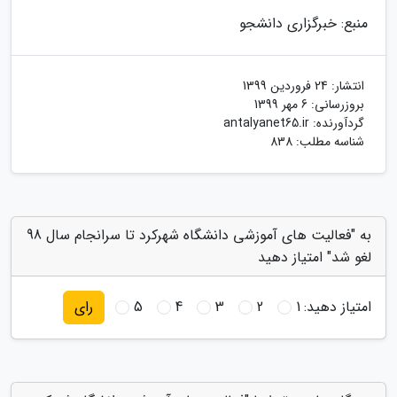
منبع: خبرگزاری دانشجو
انتشار:
24 فروردین 1399
بروزرسانی:
6 مهر 1399
گردآورنده:
antalyanet65.ir
شناسه مطلب: 838
به "فعالیت های آموزشی دانشگاه شهرکرد تا سرانجام سال 98
لغو شد" امتیاز دهید
امتیاز دهید:
1
2
3
4
5
رای