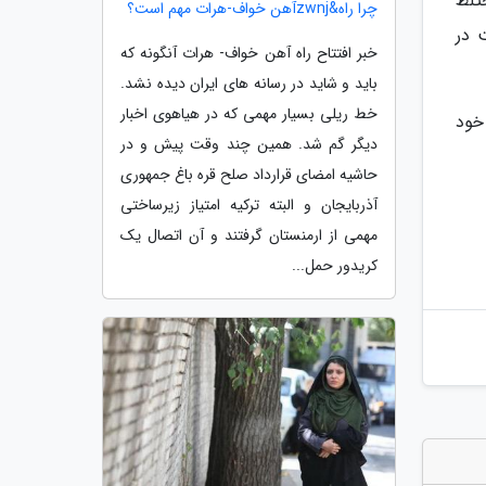
ی شناگر معلول ایران در در ماده 200 متر مختلط
چرا راه&zwnjآهن خواف-هرات مهم است؟
یت در
خبر افتتاح راه آهن خواف- هرات آنگونه که
باید و شاید در رسانه های ایران دیده نشد.
خط ریلی بسیار مهمی که در هیاهوی اخبار
آن خود
دیگر گم شد. همین چند وقت پیش و در
حاشیه امضای قرارداد صلح قره باغ جمهوری
آذربایجان و البته ترکیه امتیاز زیرساختی
مهمی از ارمنستان گرفتند و آن اتصال یک
کریدور حمل...