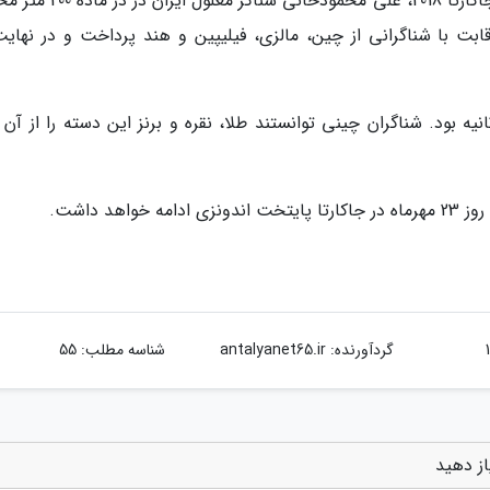
به گزارش خبرنگار اعزامی به بازی های پاراآسیایی جاکارتا 2018، علی محمودخان
S از ساعت 17 و 20 دقیقه به رقابت با شناگرانی از چین، مالزی، فیلیپین و هند پرداخت و در نها
خانی 3 دقیقه و 10 ثانیه و 19 صدم ثانیه بود. شناگران چینی توانستند طلا، نقره و برنز این دسته را از 
هد داشت.
گردآورنده:
antalyanet65.ir
شناسه مطلب: 55
از دهید