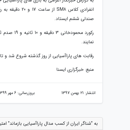
انفرادی کلاس M8
صندلی ششم ایستاد.
رکورد محمود
نمایند.
رقابت های پاراآسیایی از روز گذشته شروع شد و تا روز 23 مهرماه در جاکارتا پایتخت اندونزی ادامه خوا
منبع: خبرگزاری ایسنا
انتشار:
21 بهمن 1397
بروزرسانی:
6 مهر 1399
به "شناگر ایران از کسب مدال پاراآسیایی بازماند" امتی