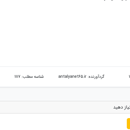
گردآورنده:
antalyanet65.ir
شناسه مطلب: 1117
یاز دهید