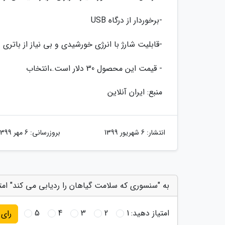
-برخوردار از درگاه USB
-قابلیت شارژ با انرژی خورشیدی و بی نیاز از باتری
- قیمت این محصول 30 دلار است.،انتخاب
منبع: ایران آنلاین
انتشار:
6 شهریور 1399
بروزرسانی:
6 مهر 1399
به "سنسوری که سلامت گیاهان را ردیابی می کند" امت
امتیاز دهید:
1
2
3
4
5
رای