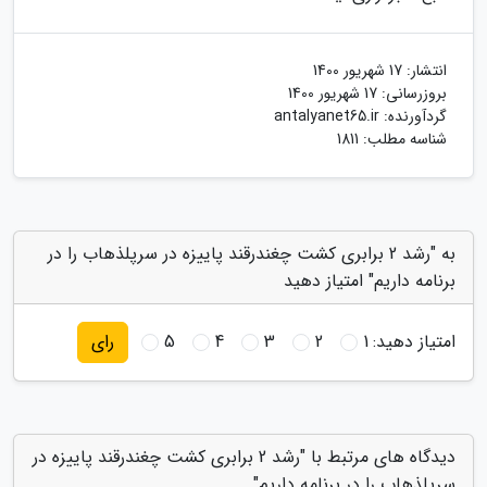
انتشار:
17 شهریور 1400
بروزرسانی:
17 شهریور 1400
گردآورنده:
antalyanet65.ir
شناسه مطلب: 1811
به "رشد 2 برابری کشت چغندرقند پاییزه در سرپلذهاب را در
برنامه داریم" امتیاز دهید
امتیاز دهید:
1
2
3
4
5
رای
دیدگاه های مرتبط با "رشد 2 برابری کشت چغندرقند پاییزه در
سرپلذهاب را در برنامه داریم"