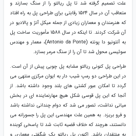
علت تصمیم گرفته شد تا پل ریالتو را از سنگ بسازند و
متعاقب آن در سال 1524 رقابتی برای طراحی پل به راه افتاد
که هنرمندان و معماران زیادی از جمله میکل آنژ و پالادیو در
آن شرکت کردند. تا اینکه در سال 1588 مأموریت ساخت پل
به آنتونیو دا پونته (Antonio da Ponte)، معمار و مهندس
سوئیسی محول شد تا آن را از سنگ مرمر بسازد.
طراحی پل کنونی ریالتو مشابه پل چوبی پیش از آن است.
در این طراحی دو رمپ شیب دار به ایوان مرکزی منتهی می
گردد تا امکان عبور کشتی های بلند وجود داشته باشد. از
آنجا که این پل قوسی شکل هیچ مهارنماینده ای در بخش
میانی نداشت، تصور می شد که دوام چندانی نداشته باشد
و فرو بریزد. به همین علت مهندسی این پل را جسورانه می
دانستند، هرچند که خلاف قضیه ثابت شد تا پاسخی کوبنده
به منتقدان باشد. اکنون پل ریالتو یک شگفتی معماری و