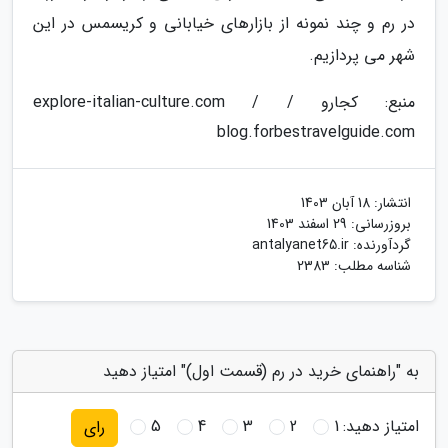
در رم و چند نمونه از بازارهای خیابانی و کریسمس در این
شهر می پردازیم.
منبع: کجارو / explore-italian-culture.com /
blog.forbestravelguide.com
انتشار:
18 آبان 1403
بروزرسانی:
29 اسفند 1403
گردآورنده:
antalyanet65.ir
شناسه مطلب: 2383
به "راهنمای خرید در رم (قسمت اول)" امتیاز دهید
امتیاز دهید:
1
2
3
4
5
رای