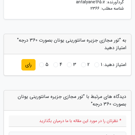
گردآورنده:
antalyanet65.ir
شناسه مطلب: 2366
به "تور مجازی جزیره سانتورینی یونان بصورت 360 درجه"
امتیاز دهید
امتیاز دهید:
1
2
3
4
5
رای
دیدگاه های مرتبط با "تور مجازی جزیره سانتورینی یونان
بصورت 360 درجه"
* نظرتان را در مورد این مقاله با ما درمیان بگذارید