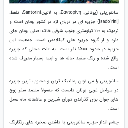
سانتورینی (یونانی: Σαντορίνη، به لاتین:Santorini، تلفظ:
[sadoˈrini]) جزیره ای در دریای اژه در کشور یونان است و
نزدیک به 200 کیلومتری جنوب شرقی خاک اصلی یونان جای
دارد و از گروه جزیره های کیکلادس است. جمعیت این
جزیره در حدود 15000 نفر است. به علت محلی که جزیره
واقع شده و رنگ سفید خانه ها و ابنیه بسیار معروف شده
است.
سانتورینی را می توان رمانتیک ترین و محبوب ترین جزیره
در سواحل غربی یونان دانست که معمولاً مقصد سفر زوج
های جوان برای گذراندن دوران شیرین و عاشقانه ماه عسل
است.
چشم انداز جزیره سانتورینی با داشتن صخره های رنگارنگ