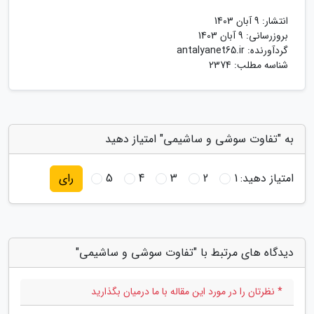
انتشار:
9 آبان 1403
بروزرسانی:
9 آبان 1403
گردآورنده:
antalyanet65.ir
شناسه مطلب: 2374
به "تفاوت سوشی و ساشیمی" امتیاز دهید
امتیاز دهید:
1
2
3
4
5
رای
دیدگاه های مرتبط با "تفاوت سوشی و ساشیمی"
* نظرتان را در مورد این مقاله با ما درمیان بگذارید