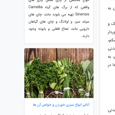
انواع مختلفی از چای شامل چای های
واقعی که از برگ های گیاه Camellia
 به
Sinensis تهیه می شوند مانند چای های
سیاه، سبز، و اولانگ و چای های گیاهان
ک و
دارویی مانند نعناع فلفلی و بابونه وجود
دار
دارند.
کم،
دنی
 به
 در
آنالیز انواع سبزی خوردن و خواص آن ها
دنی