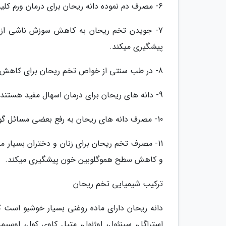
6- مصرف دم نموده دانه ریحان برای درمان ورم کلیه و ترشحات زنانه (ترشحات واژن) در طب سنتی بکار می رود.
7- جویدن تخم ریحان به کاهش سوزش ناشی از زخ
پیشگیری میکند.
8- در طب سنتی از خواص تخم ریحان برای کاهش علایم سرماخوردگی، آنفولانزا و سرفه استفاده میگردد.
9- دانه های ریحان برای درمان اسهال مفید هستند. به این منظور مقداری از آن را با صمغ عربی کوبیده و مصرف نمایید.
10- مصرف دانه های ریحان به رفع بعضی مسائل گوارشی یاری میکند و از بروز نفخ و یبوست پیشگیری میکند.
11- مصرف تخم ریحان برای زنان و دختران بسیار 
و کاهش سطح هموگلوبین خون پیشگیری میکند.
ترکیب شیمیایی تخم ریحان
دانه ریحان دارای ماده روغنی بسیار خوشبو است که 
استراگل، سینئول، اوژنول، متیل کاوی کول، اوسی