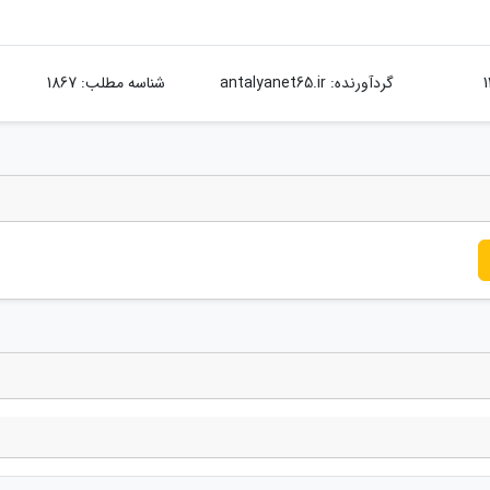
گردآورنده:
antalyanet65.ir
شناسه مطلب: 1867