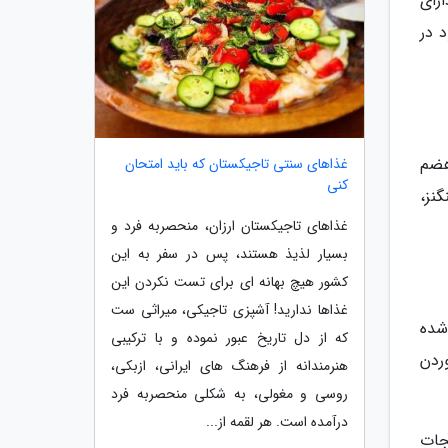
رای
 در
هضم
غذاهای سنتی تاجیکستان که باید امتحان
کنی
نز،
غذاهای تاجیکستان ارزان، منحصربه فرد و
بسیار لذیذ هستند، پس در سفر به این
کشور هیچ بهانه ای برای تست نکردن این
غذاها ندارید! آشپزی تاجیکی، میراثی ست
شده
که از دل تاریخ عبور نموده و با ترکیبی
ردن
هنرمندانه از فرهنگ های ایرانی، ازبکی،
روسی و مغولی، به شکلی منحصربه فرد
درآمده است. هر لقمه از...
جات