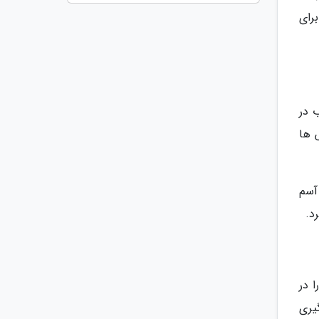
رای
 در
 ها
آسم
د.
 در
یری