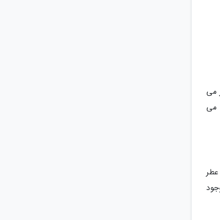
 می
 می
عطر
جود