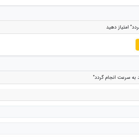
د" امتیاز دهید
 به سرعت انجام گردد"