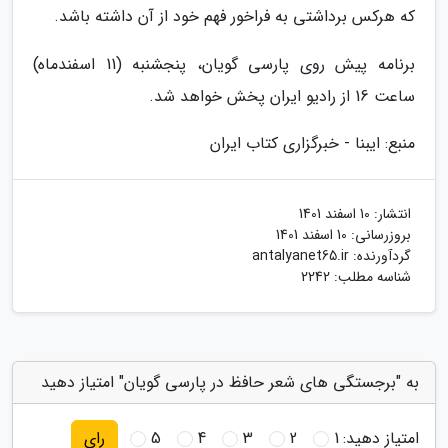
که هرکس برداشتی به فراخور فهم خود از آن داشته باشد.
برنامه پیش روی پارسی گویان، پنجشنبه (11 اسفندماه)
ساعت 16 از رادیو ایران پخش خواهد شد.
منبع: ایبنا - خبرگزاری کتاب ایران
انتشار:
10 اسفند 1401
بروزرسانی:
10 اسفند 1401
گردآورنده:
antalyanet65.ir
شناسه مطلب: 2242
به "برجستگی های شعر حافظ در پارسی گویان" امتیاز دهید
امتیاز دهید:
1
2
3
4
5
رای