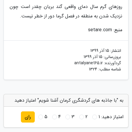
روزهای گرم سال دمای واقعی گند بریان چقدر است چون
نزدیک شدن به منطقه در فصل گرما دور از خطر نیست.
منبع: setare.com
انتشار:
15 آذر 1399
بروزرسانی:
15 آذر 1399
گردآورنده:
antalyanet65.ir
شناسه مطلب: 1324
به "با جاذبه های گردشگری کرمان آشنا شویم" امتیاز دهید
امتیاز دهید:
1
2
3
4
5
رای