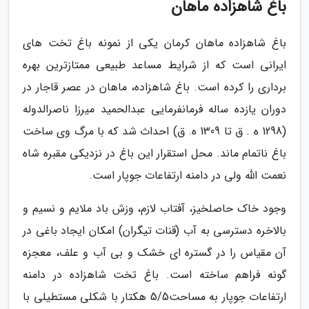
باغ شاهزاده ماهان
باغ شاهزاده ماهان کرمان یکی از نمونه باغ تخت های
ایرانی است که از شرایط مساعد طبیعی ممتازترین بهره
برداری را کرده است. باغ شاهزاده، ماهان در عصر قاجار در
دوران یازده ساله فرمانفرمایی عبدالحمید میرزا ناصرالدوله
(1298 ه . ق تا 1309 ه. ق) احداث شد که با مرگ وی ساخت
باغ ناتمام ماند. محل استقرار این باغ در نزدیکی مقبره شاه
نعمت الله ولی در دامنه ارتفاعات جوپار است.
وجود خاک حاصلخیز، آفتاب لازم، وزش باد ملایم و نسیم و
بالاخره دسترسی به آب (قنات تیگران) امکان ایجاد باغی در
آن مقیاس را در گستره ای خشک و بی آب و علف، معجزه
گونه فراهم ساخته است. باغ تخت شاهزاده در دامنه
ارتفاعات جوپار به مساحت5/5 هکتار با شکلی مستطیلی با