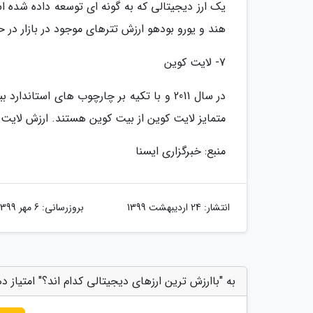
یک ارز دیجیتالی که به گونه ای توسعه داده شده اس
هند و یورو بودهو ارزش تترهای موجود در بازار در حال حاضر 4.11 میلیارد دلار ب
7- لایت کوین
در سال 2011 و با تکیه بر چارچوب های است
متمایز لایت کوین از بیت کوین هستند. ارزش لایت کوین های موجود در ب
منبع: خبرگزاری ایسنا
انتشار:
24 اردیبهشت 1399
بروزرسانی:
6 مهر 1399
به "باارزش ترین ارزهای دیجیتالی کدام اند؟" امتیاز د