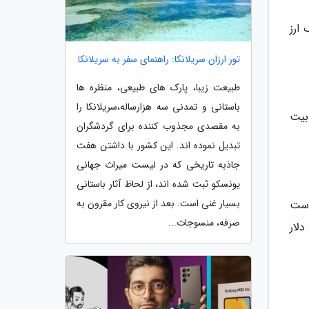
ارز
تور ارزان سریلانکا: راهنمای سفر به سریلانکا
طبیعت زیبا، پارک های طبیعی، منظره ها
باستانی و تمدنی سه هزارساله،سریلانکا را
با بیت
به مقصدی مجذوب کننده برای گردشگران
تبدیل نموده اند. این کشور با داشتن هفت
جاذبه تاریخی که در لیست میراث جهانی
یونسکو ثبت شده اند، از لحاظ آثار باستانی
بسیار غنی است. بعد از نیروی کار مقرون به
است
صرفه، منسوجات...
جود در بازار در حال حاضر 5.51 میلیارد دلار