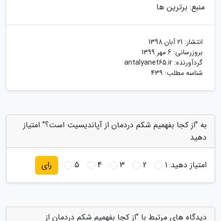
منبع: برترین ها
انتشار:
21 آبان 1398
بروزرسانی:
6 مهر 1399
گردآورنده:
antalyanet65.ir
شناسه مطلب: 439
به "از کجا بفهمیم شکم دردمان از آپاندیسیت است؟" امتیاز
دهید
امتیاز دهید:
1
2
3
4
5
رای
دیدگاه های مرتبط با "از کجا بفهمیم شکم دردمان از