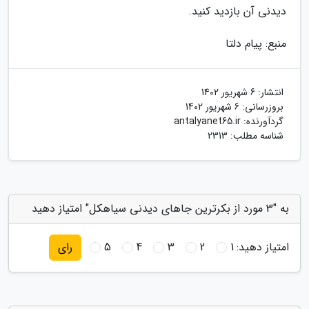
دیدنی آن بازدید کنید.
منبع: پیام دلتا
انتشار:
6 شهریور 1402
بروزرسانی:
6 شهریور 1402
گردآورنده:
antalyanet65.ir
شناسه مطلب: 2313
به "3 مورد از بکرترین جاهای دیدنی سیاهکل" امتیاز دهید
امتیاز دهید:
1
2
3
4
5
رای