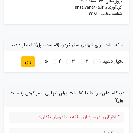
بروزرسانی:
22 اسفند 1403
گردآورنده:
antalyanet65.ir
شناسه مطلب: 2386
به "10 علت برای تنهایی سفر کردن (قسمت اول)" امتیاز دهید
امتیاز دهید:
1
2
3
4
5
رای
دیدگاه های مرتبط با "10 علت برای تنهایی سفر کردن (قسمت
اول)"
* نظرتان را در مورد این مقاله با ما درمیان بگذارید