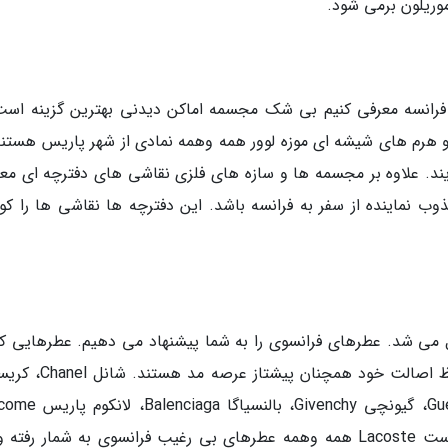
وریلون برمی شود.
 فرانسه معرفی کنیم بی شک مجسمه اماکن دیدنی بهترین گزینه است.
و هرم های شیشه ای موزه لوور همه وهمه نمادی از شهر پاریس هستند
مایند. علاوه بر مجسمه ها و سازه های فلزی نقاشی های دفترچه ای مع
وب نماینده از سفر به فرانسه باشد. این دفترچه ها نقاشی ها را ک
می شد. عطرهای فرانسوی را به شما پیشنهاد می دهیم. عطرهایی که
تمام جهان معروف بوده و ده ها سال است با حفظ اصالت خود همچنان 
دیور Christian Dior، کارتیر Cartier، گرلین Guerlain، گیونچی chy
Paris، هرمس Hermes، کاچارل Cacharel و لاکوست Lacoste همه وهمه عطرهای بی رغیب فرانسوی به شمار رف