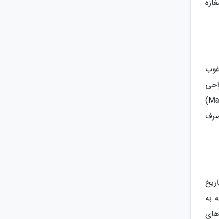
ازه
غوب
احی
منحصر به فرد بسیار محبوب بوده و در میان فهرست بهترین سوغاتی های فرانسه جای گرفته اند. مارسی (Marseille)
صرف
ریخ
 به
های