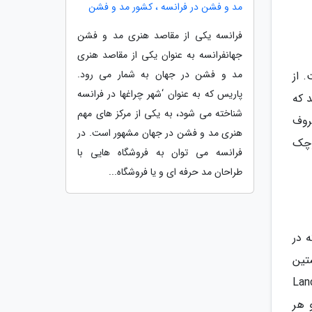
مد و فشن در فرانسه ، کشور مد و فشن
فرانسه یکی از مقاصد هنری مد و فشن
جهانفرانسه به عنوان یکی از مقاصد هنری
مد و فشن در جهان به شمار می رود.
 از
پاریس که به عنوان ‘شهر چراغها در فرانسه
 که
شناخته می شود، به یکی از مرکز های مهم
روف
هنری مد و فشن در جهان مشهور است. در
وچک
فرانسه می توان به فروشگاه هایی با
طراحان مد حرفه ای و یا فروشگاه...
 در
پیشتاز عرصه مد هستند. شانل Chanel، کریستین
Given، بالنسیاگا Balenciaga، لانکوم پاریس Lancome
ته و هر