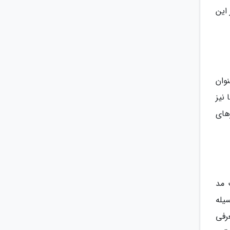
این
نوان
 نیز
های
 مد
فته اند. این لباس ها در قرن 19 و به وسیله
عرفی