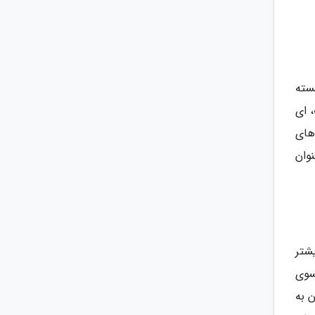
سته
 ای
های
وان
شتر
سوی
ن به