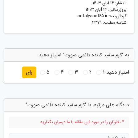
انتشار:
14 آبان 1403
بروزرسانی:
14 آبان 1403
گردآورنده:
antalyanet65.ir
شناسه مطلب: 2379
به "کرم سفید کننده دائمی صورت" امتیاز دهید
امتیاز دهید:
1
2
3
4
5
رای
دیدگاه های مرتبط با "کرم سفید کننده دائمی صورت"
* نظرتان را در مورد این مقاله با ما درمیان بگذارید