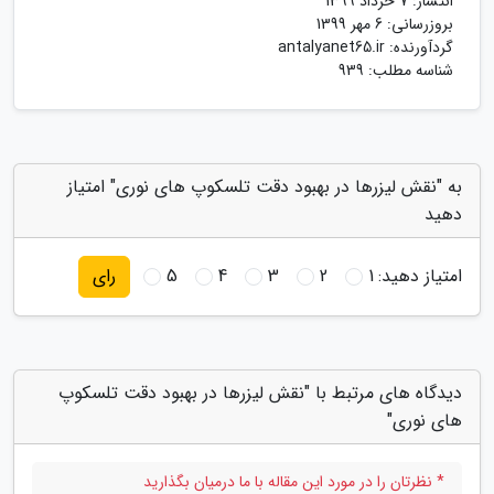
انتشار:
7 خرداد 1399
بروزرسانی:
6 مهر 1399
گردآورنده:
antalyanet65.ir
شناسه مطلب: 939
به "نقش لیزرها در بهبود دقت تلسکوپ های نوری" امتیاز
دهید
امتیاز دهید:
1
2
3
4
5
رای
دیدگاه های مرتبط با "نقش لیزرها در بهبود دقت تلسکوپ
های نوری"
* نظرتان را در مورد این مقاله با ما درمیان بگذارید