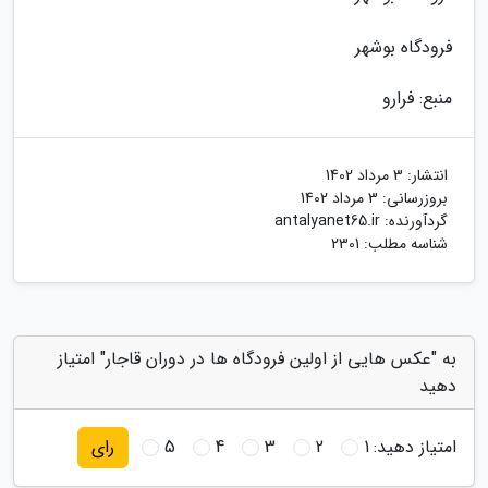
فرودگاه بوشهر
منبع: فرارو
انتشار:
3 مرداد 1402
بروزرسانی:
3 مرداد 1402
گردآورنده:
antalyanet65.ir
شناسه مطلب: 2301
به "عکس هایی از اولین فرودگاه ها در دوران قاجار" امتیاز
دهید
امتیاز دهید:
1
2
3
4
5
رای