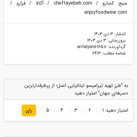
منبع: کجارو / cheftayebeh.com / اُکالا / فرارو /
enjoyfoodwine.com
انتشار:
3 دی 1403
بروزرسانی:
3 دی 1403
گردآورنده:
antalyanet65.ir
شناسه مطلب: 2413
به "طرز تهیه تیرامیسو ایتالیایی اصل؛ از پرطرفدارترین
دسرهای جهان" امتیاز دهید
امتیاز دهید:
1
2
3
4
5
رای