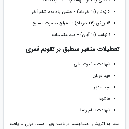
31 می (30 اردیبهشت) - عید پنجگانه
6 ژوئن (10 خرداد) - جشن یاد بود شام آخر
14 ژوئن (24 خرداد) - معراج حضرت مسیح
1 نوامبر (10 آبان) - عید مقدسات
تعطیلات متغیر منطبق بر تقویم قمری
شهادت حضرت علی
عید قربان
عید غدیر
عاشورا
شهادت امام رضا
سفر به اتریش احتیاجمند دریافت ویزا است. برای دریافت