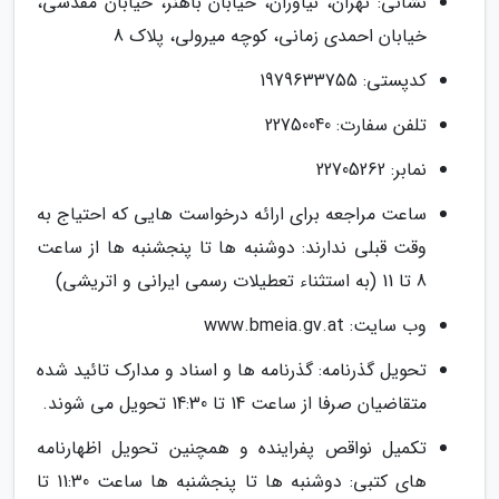
نشانی: تهران، نیاوران، خیابان باهنر، خیابان مقدسی،
خیابان احمدی زمانی، کوچه میرولی، پلاک 8
کدپستی: 1979633755
تلفن سفارت: 22750040
نمابر: 22705262
ساعت مراجعه برای ارائه درخواست هایی که احتیاج به
وقت قبلی ندارند: دوشنبه ها تا پنجشنبه ها از ساعت
8 تا 11 (به استثناء تعطیلات رسمی ایرانی و اتریشی)
وب سایت: www.bmeia.gv.at
تحویل گذرنامه: گذرنامه ها و اسناد و مدارک تائید شده
متقاضیان صرفا از ساعت 14 تا 14:30 تحویل می شوند.
تکمیل نواقص پفراینده و همچنین تحویل اظهارنامه
های کتبی: دوشنبه ها تا پنجشنبه ها ساعت 11:30 تا