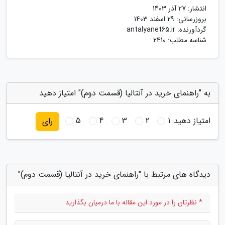
انتشار:
27 آذر 1403
بروزرسانی:
29 اسفند 1403
گردآورنده:
antalyanet65.ir
شناسه مطلب: 2410
به "راهنمای خرید در آنتالیا (قسمت دوم)" امتیاز دهید
امتیاز دهید:
1
2
3
4
5
رای
دیدگاه های مرتبط با "راهنمای خرید در آنتالیا (قسمت دوم)"
* نظرتان را در مورد این مقاله با ما درمیان بگذارید