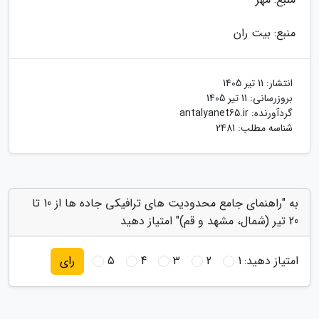
منبع: بیت ران
انتشار:
11 تیر 1405
بروزرسانی:
11 تیر 1405
گردآورنده:
antalyanet65.ir
شناسه مطلب: 2481
به "راهنمای جامع محدودیت های ترافیکی جاده ها از 10 تا
20 تیر (شمال، مشهد و قم)" امتیاز دهید
امتیاز دهید:
1
2
3
4
5
رای