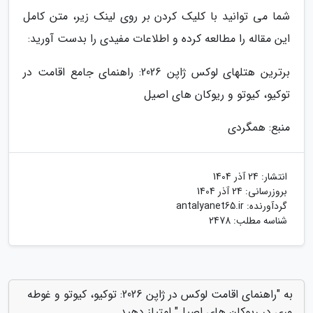
شما می توانید با کلیک کردن بر روی لینک زیر، متن کامل
این مقاله را مطالعه کرده و اطلاعات مفیدی را بدست آورید:
برترین هتلهای لوکس ژاپن 2026: راهنمای جامع اقامت در
توکیو، کیوتو و ریوکان های اصیل
منبع: همگردی
انتشار:
24 آذر 1404
بروزرسانی:
24 آذر 1404
گردآورنده:
antalyanet65.ir
شناسه مطلب: 2478
به "راهنمای اقامت لوکس در ژاپن 2026: توکیو، کیوتو و غوطه
وری در ریوکان های اصیل" امتیاز دهید