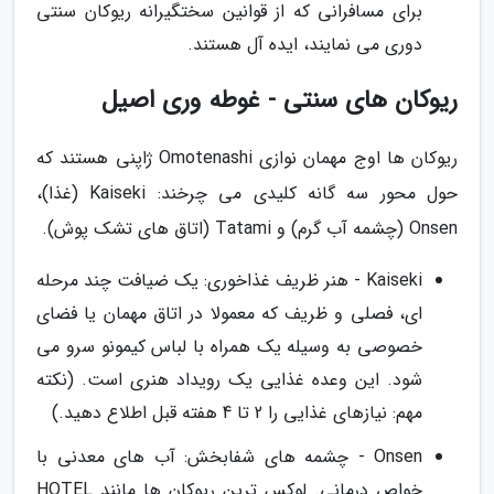
برای مسافرانی که از قوانین سختگیرانه ریوکان سنتی
دوری می نمایند، ایده آل هستند.
ریوکان های سنتی - غوطه وری اصیل
ریوکان ها اوج مهمان نوازی Omotenashi ژاپنی هستند که
حول محور سه گانه کلیدی می چرخند: Kaiseki (غذا)،
Onsen (چشمه آب گرم) و Tatami (اتاق های تشک پوش).
Kaiseki - هنر ظریف غذاخوری: یک ضیافت چند مرحله
ای، فصلی و ظریف که معمولا در اتاق مهمان یا فضای
خصوصی به وسیله یک همراه با لباس کیمونو سرو می
شود. این وعده غذایی یک رویداد هنری است. (نکته
مهم: نیازهای غذایی را 2 تا 4 هفته قبل اطلاع دهید.)
Onsen - چشمه های شفابخش: آب های معدنی با
خواص درمانی. لوکس ترین ریوکان ها مانند HOTEL