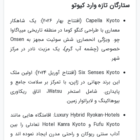
ستارگان تازه وارد کیوتو
Capella Kyoto (افتتاح بهار 2026): یک شاهکار
معماری با طراحی کنگو کوما در منطقه تاریخی مییاگاوا
چو. ویژگی انحصاری: شش سوئیت مجهز به Onsen
خصوصی (چشمه آب گرم)، یک مزیت نادر در مرکز
شهر.
Six Senses Kyoto (افتتاح آوریل 2024): اولین ملک
این برند جهانی در ژاپن، با تمرکز بر سلامت جامع و
پایداری. شامل استخر Watsu، اتاق ریکاوری
بیوهاکینگ و لابراتوار زمین.
Luxury Hybrid Ryokan-Hotels: اقامتگاه هایی مانند
Fufu Kyoto و Hotel Kanra Kyoto تعادلی را بین
آداب سنتی ریوکان و راحتی مدرن ایجاد نموده اند و