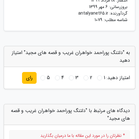
انتشار:
18 مرداد 1399
بروزرسانی:
6 مهر 1399
گردآورنده:
antalyanet65.ir
شناسه مطلب: 1079
به "دلتنگ پوراحمد خواهران غریب و قصه های مجید" امتیاز
دهید
امتیاز دهید:
1
2
3
4
5
رای
دیدگاه های مرتبط با "دلتنگ پوراحمد خواهران غریب و قصه
های مجید"
* نظرتان را در مورد این مقاله با ما درمیان بگذارید