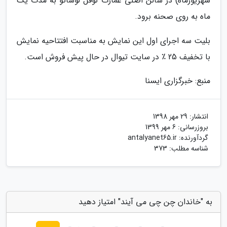
شهریورماه) در سالن اصلی عمارت نوفل لوشاتو به مدت یک
ماه به روی صحنه برود.
بلیت سه اجرای اول این نمایش به مناسبت افتتاحیه نمایش
با تخفیف 25 ٪ در سایت تیوال در حال پیش فروش است.
منبع: خبرگزاری ایسنا
انتشار:
29 مهر 1398
بروزرسانی:
6 مهر 1399
گردآورنده:
antalyanet65.ir
شناسه مطلب: 373
به "خاندان چن چی می آیند" امتیاز دهید