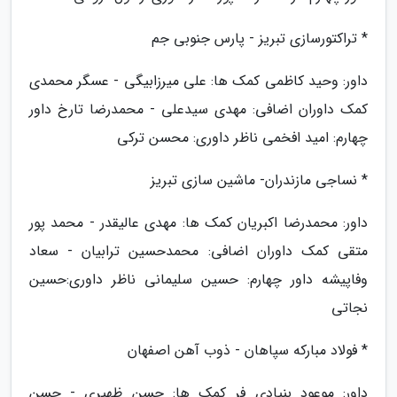
* تراکتورسازی تبریز - پارس جنوبی جم
داور: وحید کاظمی کمک ها: علی میرزابیگی - عسگر محمدی
کمک داوران اضافی: مهدی سیدعلی - محمدرضا تارخ داور
چهارم: امید افخمی ناظر داوری: محسن ترکی
* نساجی مازندران- ماشین سازی تبریز
داور: محمدرضا اکبریان کمک ها: مهدی عالیقدر - محمد پور
متقی کمک داوران اضافی: محمدحسین ترابیان - سعاد
وفاپیشه داور چهارم: حسین سلیمانی ناظر داوری:حسین
نجاتی
* فولاد مبارکه سپاهان - ذوب آهن اصفهان
داور: موعود بنیادی فر کمک ها: حسن ظهیری - حسن