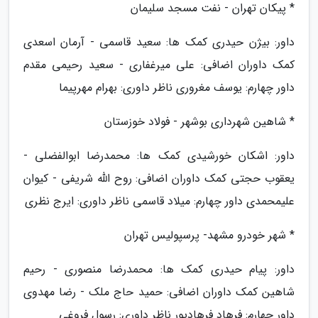
* پیکان تهران - نفت مسجد سلیمان
داور: بیژن حیدری کمک ها: سعید قاسمی - آرمان اسعدی
کمک داوران اضافی: علی میرغفاری - سعید رحیمی مقدم
داور چهارم: یوسف مغروری ناظر داوری: بهرام مهرپیما
* شاهین شهرداری بوشهر - فولاد خوزستان
داور: اشکان خورشیدی کمک ها: محمدرضا ابوالفضلی -
یعقوب حجتی کمک داوران اضافی: روح الله شریفی - کیوان
علیمحمدی داور چهارم: میلاد قاسمی ناظر داوری: ایرج نظری
* شهر خودرو مشهد- پرسپولیس تهران
داور: پیام حیدری کمک ها: محمدرضا منصوری - رحیم
شاهین کمک داوران اضافی: حمید حاج ملک - رضا مهدوی
داور چهارم: فرهاد فرهادپور ناظر داوری: رسول فروغی