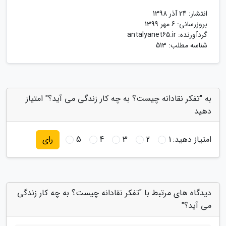
انتشار:
24 آذر 1398
بروزرسانی:
6 مهر 1399
گردآورنده:
antalyanet65.ir
شناسه مطلب: 513
به "تفکر نقادانه چیست؟ به چه کار زندگی می آید؟" امتیاز
دهید
امتیاز دهید:
1
2
3
4
5
رای
دیدگاه های مرتبط با "تفکر نقادانه چیست؟ به چه کار زندگی
می آید؟"