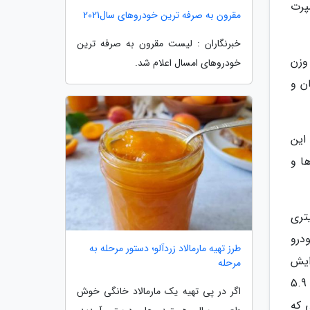
پراسپرت
مقرون به صرفه ترین خودروهای سال2021
خبرنگاران : لیست مقرون به صرفه ترین
م وزن
خودروهای امسال اعلام شد.
ن و
ن این
ا و
شرانه دولیتری
 ام و M5 کد E60 را در این خودرو
طرز تهیه مارمالاد زردآلو؛ دستور مرحله به
 پیشرانه را از 5 لیتر به 5.8 لیتر افزایش
مرحله
داده تا بتواند 744 اسب بخار قدرت از آن بیرون بکشد. نسخه دیگری از بی ام و 2002 فراوری شده که حجم موتور آن به 5.9
اگر در پی تهیه یک مارمالاد خانگی خوش
ارند. درحالی که