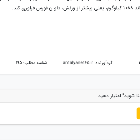
گردآورنده:
antalyanet65.ir
شناسه مطلب: 195
ا شوید" امتیاز دهید