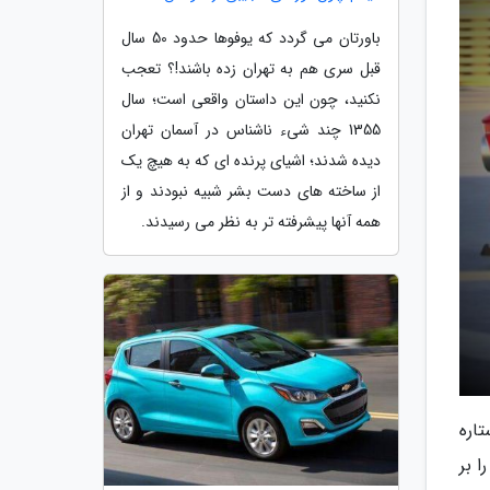
باورتان می گردد که یوفوها حدود 50 سال
قبل سری هم به تهران زده باشند!؟ تعجب
نکنید، چون این داستان واقعی است؛ سال
1355 چند شیء ناشناس در آسمان تهران
دیده شدند؛ اشیای پرنده ای که به هیچ یک
از ساخته های دست بشر شبیه نبودند و از
همه آنها پیشرفته تر به نظر می رسیدند.
تاره
سپرت دهه 1970 دانست. توانایی های فراوان و پیشینه پرافتخار این خودرو شرکت تیونینگی به نام Gruppe5 را بر