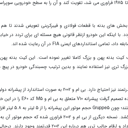
آن داشت تا مدلی از آن را که بین سال های 1968 تا 1975 فراوری می شد، تقویت کند و آن را به سطح خودرویی سو
روژه تیم Gruppe5، بسیاری از بخش های بدنه با قطعات فولادی و فیبرکربنی تعویض شدند تا ه
 با اینکه این خودرو ازنظر قانونی هیچ مسئله ای برای تردد در خیابا
می استانداردهای ایمنی FIA در آن رعایت شده اند.
هر بی ام و 2002 به دلیل نصب کیت بدنه پهن و بزرگ کاملا تغییر نموده است. این کیت بدنه په
 بزرگ تری نیز استفاده نمایند و بدین ترتیب چسبندگی خودرو در پیچ ه
چنین ظاهر جذاب و اسپرتی قطعا به پیشرانه ای قدرتمند نیز احتیاج دارد. بی ام و 2002 به صورت استاندارد از پی
چهار سیلندر بهره مند بود؛ اما شرکت تیونینگ نماینده تصمیم گرفت پیشرانه V10 متعلق به بی
نصب کند. تغییرات به تعویض پیشرانه محدود نیستند؛ چون Gruppe5 حجم موتور این
لیتر افزایش یافته و 803 اسب بخار قدرت دارد. اعداد و ارقام جالب تری هم درباره این 2002 قدرتمند وجود د