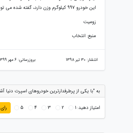
این خودرو 997 کیلوگرم وزن دارد، گفته شده می تواند 1,088 کیلوگرم، یعنی بیشتر از وزنش، داو ن فورس فراوری کند.
زومیت
منبع: انتخاب
انتشار:
30 تیر 1398
بروزرسانی:
6 مهر 1399
به "با یکی از پرطرفدارترین خودروهای اسپرت دنیا آشن
امتیاز دهید:
1
2
3
4
5
رای