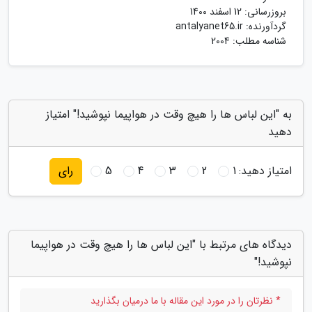
بروزرسانی:
12 اسفند 1400
گردآورنده:
antalyanet65.ir
شناسه مطلب: 2004
به "این لباس ها را هیچ وقت در هواپیما نپوشید!" امتیاز
دهید
امتیاز دهید:
1
2
3
4
5
رای
دیدگاه های مرتبط با "این لباس ها را هیچ وقت در هواپیما
نپوشید!"
* نظرتان را در مورد این مقاله با ما درمیان بگذارید