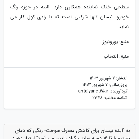
سطحی خنک نماینده همکاری دارد. البته در حوزه رنگ
خودرو، نیسان تنها شرکتی است که با رادی کول کار می
نماید.
منبع: یورونیوز
منبع: انتخاب
انتشار:
7 شهریور 1403
بروزرسانی:
7 شهریور 1403
گردآورنده:
antalyanet65.ir
شناسه مطلب: 2348
به "ایده نیسان برای کاهش مصرف سوخت؛ رنگی که دمای
خودرو را تا 12 درجه سانتی گراد پایین می آورد" امتیاز دهید