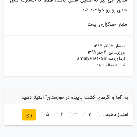
منابع آبی نیز به همین شکل باشد، قطعا با خسارت های
جدی روبرو خواهند شد.
منبع: خبرگزاری ایسنا
انتشار:
15 آذر 1397
بروزرسانی:
6 مهر 1399
گردآورنده:
antalyanet65.ir
شناسه مطلب: 28
به "اما و اگرهای کشت پاییزه در خوزستان" امتیاز دهید
امتیاز دهید:
1
2
3
4
5
رای