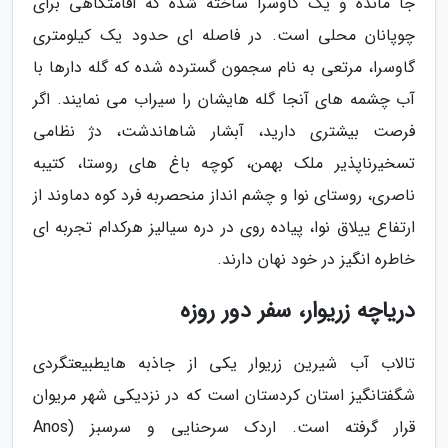
جا مانده و یک گاوسرا ساخته شده که اقامتگاهی برای
چوپانان محلی است. در فاصله ای حدود یک کیلومتری
گاوسرا، مرتعی به نام سجمون گسترده شده که گله دارها با
آب چشمه های آنجا گله هایشان را سیراب می نمایند. اگر
فرصت بیشتری دارید، آبشار شاهاندشت، دژ نظامی
تسخیرناپذیر ملک بهمن، کوچه باغ های روستا، کتیبه
ناصری، روستای نوا و چشم انداز منحصربه فرد کوه دماوند از
ارتفاع ییلاق نوا، پیاده روی در دره سیالیز هرکدام تجربه ای
خاطره انگیز در خود نهان دارند.
دریاچه زریوار، سفر دور روزه
تالاب آب شیرین زریوار یکی از جاذبه هایطبیعتگردی
شگفتانگیز استان کردستان است که در نزدیکی شهر مریوان
قرار گرفته است. اردک سرحنایی و سرسبز (Anos