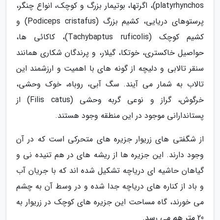
platyrhynchos)، اگرتها، بوتیمار بزرگ و کوچک، انواع چنگر،
پرستوهای دریایی، کشیم بزرگ (Podiceps cristafus) و
کشیم کوچک (Tachybaptus ruficolis)، کاکائی ها،
حواصیل خاکستری، خوتکا، گیلار، و پرندگان شکاری همانند
سنقر تالابی و دلیچه از گونه های با اهمیت و ارزشمند این
تالاب به شمار می آیند. سگ آبی، روباه، خوک وحشی،
خرگوش، گراز و نوعی گربه وحشی (Filis catus) از
پستاندارانی موجود در این منطقه وجود هستند.
از شگفتی های زریوار جزیره های متحرکی است که در آن
وجود دارند. این جزیره ها از ریشه های در هم تنیده نی و
گیاهان حاشیه ای دریاچه تشکیل شده اند که با جریان آب
و باد از کناره های دریاچه جدا شده و در وسط آن به چشم
می خورند، گاه مساحت این جزیره های کوچک در زریوار به
20 متر هم می رسد.