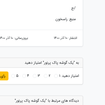
/ج
منبع: راسخون
انتشار:
10 آذر 1400
بروزرسانی:
10 آذر 1400
به "یک گوشه پاک پرنور" امتیاز دهید
امتیاز دهید:
1
2
3
4
5
رای
دیدگاه های مرتبط با "یک گوشه پاک پرنور"