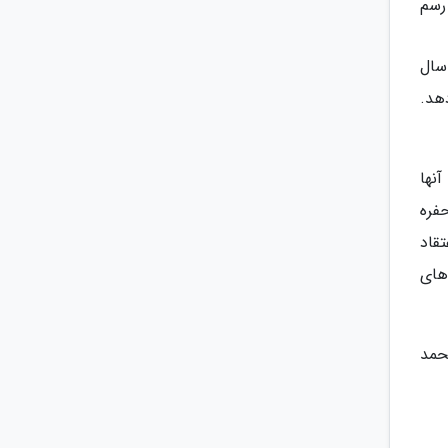
 رسم
 منبت کاری شده امامزاده یحیی (ع)، یکی از قدیمی ترین آثار امامزاده است که تقریباً 500 سال
دهد.
نها
فره
قاد
های
محمد