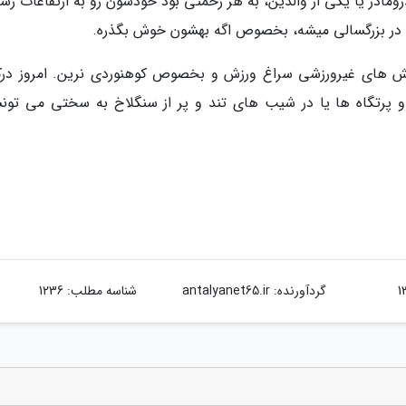
ومادر یا یکی از والدین، به هر زحمتی بود خودشون رو به ارتفاعات رس
 در بزرگسالی میشه، بخصوص اگه بهشون خوش بگذره.
 های غیرورزشی سراغ ورزش و بخصوص کوهنوردی نرین. امروز درک
 پرتگاه ها یا در شیب های تند و پر از سنگلاخ به سختی می تون
گردآورنده:
antalyanet65.ir
شناسه مطلب: 1236