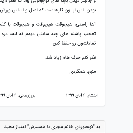
و جالبتر دیدن بچه های کوچولویی بود که همراه پدر
بودن. این از اون کارهاست که اصل و اساس ورزش
آها راستی، هیچوقت هیچوقت و هیچوقت با کفش
تعجب پاشنه های چند سانتی دیدم که لبهء دره و
تعادلشون رو حفظ کنن.
فکر کنم حرف هام زیاد شد.
منبع: همگردی
انتشار:
4 آبان 1399
بروزرسانی:
4 آبان 1399
به "کوهنوردی خانم مجری با همسرش" امتیاز دهید