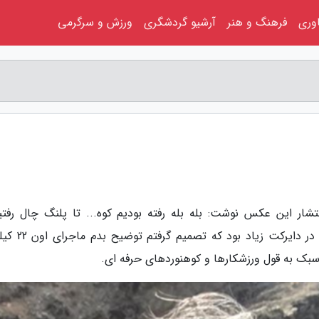
اوری
فرهنگ و هنر
آرشیو گردشگری
ورزش و سرگرمی
نتشار این عکس نوشت: بله بله رفته بودیم کوه... تا پلنگ چال رفتی
برگشتیم... اونقدر حجم سوال ها و تعجب هاتون در دایر